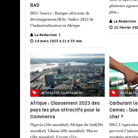
BAD
plusieurs agences
plus...
DIG/ Source : Banque africaine de
développement (BA) / Indice 2022 de
La Redaction
l’industrialisation en Afrique
22 février 20
La Redaction
14 mars 2023 à 11 h 33 min
,
ACTUALITE
CLASSEMENT
ACTUALIT
Afrique : Classement 2023 des
Carburant (
pays les plus attractifs pour le
Cemac : Quel
Commerce
cher ?
Nigeria (36e mondial) Afrique du Sud(39e
DIG/ L’opératio
mondial) Ghana (48e mondial) Maroc
perverti l’univer
(50e mondial) Egypte (51e...
produits pétrolie