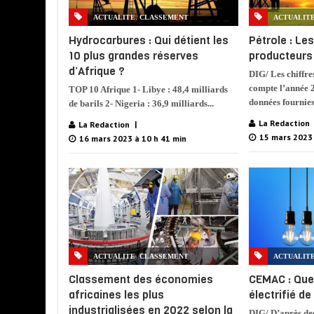
,
ACTUALITE
CLASSEMENT
ACTUALIT
Hydrocarbures : Qui détient les
Pétrole : Le
10 plus grandes réserves
producteurs 
d’Afrique ?
DIG/ Les chiffre
compte l’année 2
TOP 10 Afrique 1- Libye : 48,4 milliards
données fournies.
de barils 2- Nigeria : 36,9 milliards...
La Redaction
La Redaction
15 mars 2023 
16 mars 2023 à 10 h 41 min
,
ACTUALITE
CLASSEMENT
ACTUALIT
Classement des économies
CEMAC : Quel
africaines les plus
électrifié de
industrialisées en 2022 selon la
DIG/ D’après de