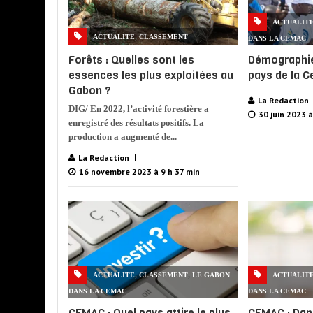
ACTUALIT
,
ACTUALITE
CLASSEMENT
DANS LA CEMAC
Forêts : Quelles sont les
Démographie
essences les plus exploitées au
pays de la 
Gabon ?
La Redaction
DIG/ En 2022, l’activité forestière a
30 juin 2023 à
enregistré des résultats positifs. La
production a augmenté de...
La Redaction
16 novembre 2023 à 9 h 37 min
,
,
ACTUALITE
CLASSEMENT
LE GABON
ACTUALIT
DANS LA CEMAC
DANS LA CEMAC
CEMAC : Quel pays attire le plus
CEMAC : Dans