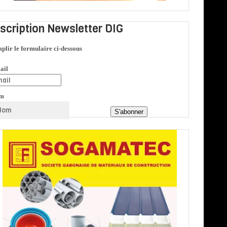
nscription Newsletter DIG
plir le formulaire ci-dessous
ail
m
S'abonner