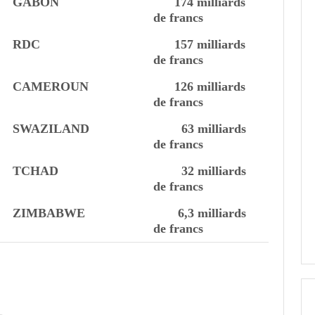
GABON
174 milliards
de francs
RDC
157 milliards
de francs
CAMEROUN
126 milliards
de francs
SWAZILAND
63 milliards
de francs
TCHAD
32 milliards
de francs
ZIMBABWE
6,3 milliards
de francs