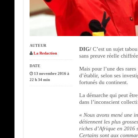
AUTEUR
DIG/
C’est un sujet tabou
La Redaction
sans preuve réelle chiffrée
DATE
Mais pour l’une des rares 
13 novembre 2016 à
d’établir, selon ses invest
22 h 34 min
fortunés du continent.
La démarche qui peut être
dans l’inconscient collecti
«
Nous avons mené une inv
détiennent les plus grosses
riches d’Afrique en 2016 s
Certains sont aux command