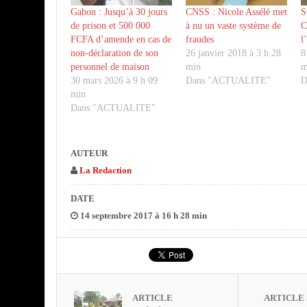
Gabon : Jusqu’à 30 jours
CNSS : Nicole Assélé met
S
de prison et 500 000
à nu un vaste système de
C
FCFA d’amende en cas de
fraudes
l
non-déclaration de son
26 janvier 2018 à 3 h 28
8
personnel de maison
min
m
30 mars 2026 à 9 h 09
Dans "ACTUALITE"
D
min
Dans "ACTUALITE"
AUTEUR
La Redaction
DATE
14 septembre 2017 à 16 h 28 min
ARTICLE
ARTICLE 