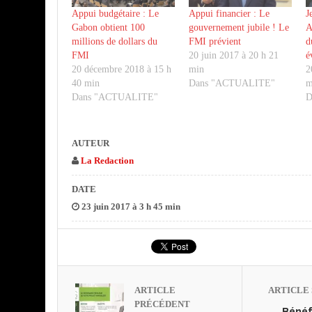
Appui budgétaire : Le
Appui financier : Le
J
Gabon obtient 100
gouvernement jubile ! Le
A
millions de dollars du
FMI prévient
d
FMI
20 juin 2017 à 20 h 21
é
20 décembre 2018 à 15 h
min
2
40 min
Dans "ACTUALITE"
m
Dans "ACTUALITE"
D
AUTEUR
La Redaction
DATE
23 juin 2017 à 3 h 45 min
ARTICLE
ARTICLE 
PRÉCÉDENT
Bénéf