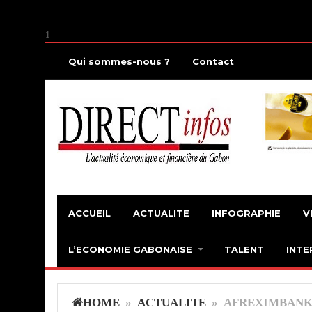
1
Qui sommes-nous ?
Contact
ACCUEIL
ACTUALITE
INFOGRAPHIE
V
L’ECONOMIE GABONAISE
TALENT
INTE
HOME
»
ACTUALITE
» AFREXIMBANK