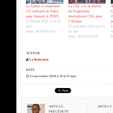
Le Gabon va emprunter
La CDC à la 2e édition
A
131 milliards de francs
du Programme
G
pour financer le PNDT
international CDG pour
1
21 février 2025 à 5 h 37
l’Afrique
p
min
15 novembre 2018 à 17 h
8
Dans "ACTUALITE"
41 min
m
Dans "ACTUALITE"
D
AUTEUR
La Redaction
DATE
12 novembre 2018 à 18 h 53 min
ARTICLE
ARTICLE 
PRÉCÉDENT