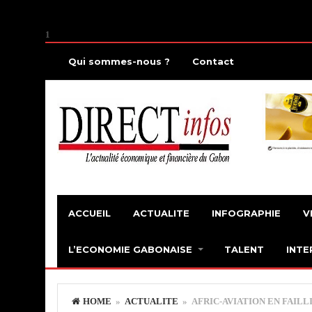
1
Qui sommes-nous ?
Contact
ACCUEIL
ACTUALITE
INFOGRAPHIE
V
L’ECONOMIE GABONAISE
TALENT
INTE
HOME
»
ACTUALITE
» AFRIC-AVIATION EN FAILLI