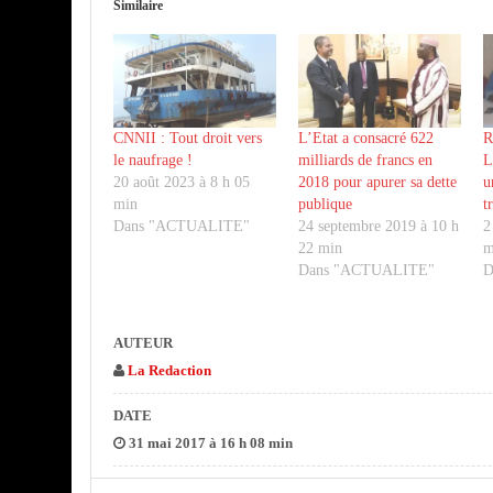
Similaire
CNNII : Tout droit vers
L’Etat a consacré 622
R
le naufrage !
milliards de francs en
L
20 août 2023 à 8 h 05
2018 pour apurer sa dette
u
min
publique
t
Dans "ACTUALITE"
24 septembre 2019 à 10 h
2
22 min
m
Dans "ACTUALITE"
D
AUTEUR
La Redaction
DATE
31 mai 2017 à 16 h 08 min