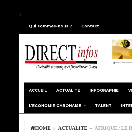
1
Qui sommes-nous ?
Contact
ACCUEIL
ACTUALITE
INFOGRAPHIE
V
L’ECONOMIE GABONAISE
TALENT
INTE
HOME
»
ACTUALITE
» AFRIQUE / LE 