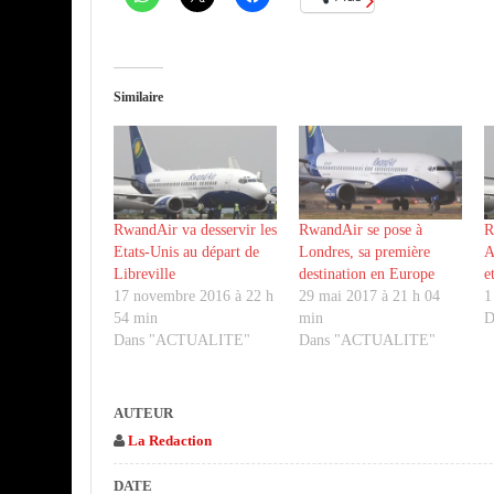
Similaire
RwandAir va desservir les
RwandAir se pose à
R
Etats-Unis au départ de
Londres, sa première
A
Libreville
destination en Europe
e
17 novembre 2016 à 22 h
29 mai 2017 à 21 h 04
1
54 min
min
D
Dans "ACTUALITE"
Dans "ACTUALITE"
AUTEUR
La Redaction
DATE