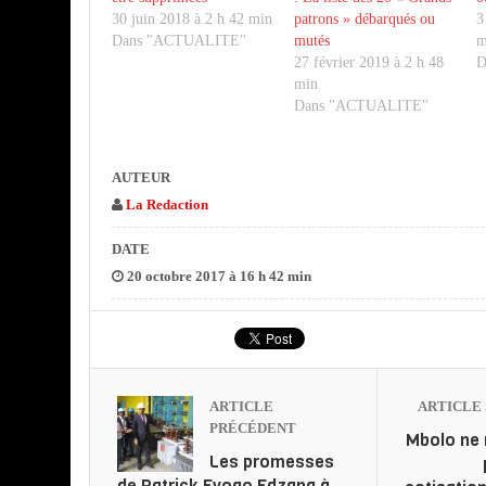
30 juin 2018 à 2 h 42 min
patrons » débarqués ou
3
Dans "ACTUALITE"
mutés
m
27 février 2019 à 2 h 48
D
min
Dans "ACTUALITE"
AUTEUR
La Redaction
DATE
20 octobre 2017 à 16 h 42 min
ARTICLE
ARTICLE 
PRÉCÉDENT
Mbolo ne 
Les promesses
de Patrick Eyogo Edzang à