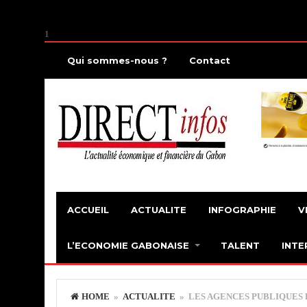
1
Qui sommes-nous ?
Contact
ACCUEIL
ACTUALITE
INFOGRAPHIE
V
L’ECONOMIE GABONAISE
TALENT
INTE
HOME
»
ACTUALITE
» LES AGENCES PUBLIQUES E