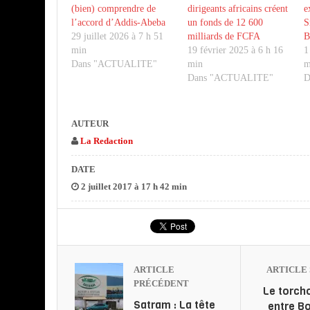
(bien) comprendre de
dirigeants africains créent
e
l’accord d’Addis-Abeba
un fonds de 12 600
S
29 juillet 2026 à 7 h 51
milliards de FCFA
B
min
19 février 2025 à 6 h 16
1
Dans "ACTUALITE"
min
m
Dans "ACTUALITE"
D
AUTEUR
La Redaction
DATE
2 juillet 2017 à 17 h 42 min
ARTICLE
ARTICLE 
PRÉCÉDENT
Le torch
Satram : La tête
entre Bo