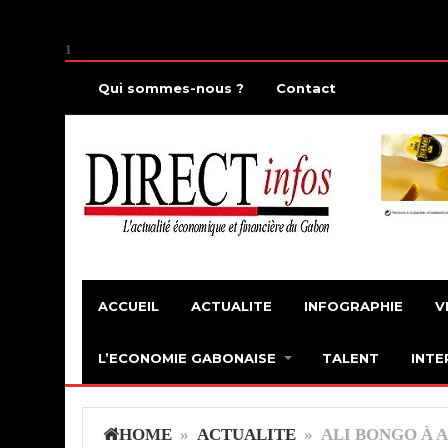
1
Qui sommes-nous ?
Contact
ACCUEIL
ACTUALITE
INFOGRAPHIE
V
L’ECONOMIE GABONAISE
TALENT
INTE
HOME
»
ACTUALITE
» ALI BONGO À A