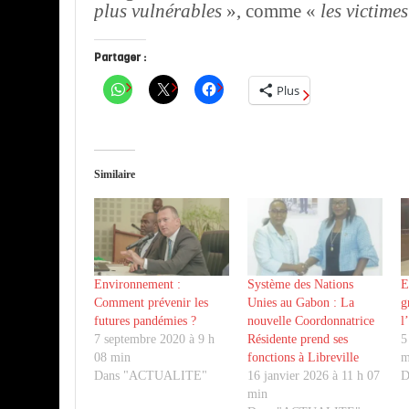
plus vulnérables
», comme «
les victimes
Partager :
Plus
Similaire
Environnement :
Système des Nations
E
Comment prévenir les
Unies au Gabon : La
g
futures pandémies ?
nouvelle Coordonnatrice
l
7 septembre 2020 à 9 h
Résidente prend ses
5
08 min
fonctions à Libreville
m
Dans "ACTUALITE"
16 janvier 2026 à 11 h 07
D
min