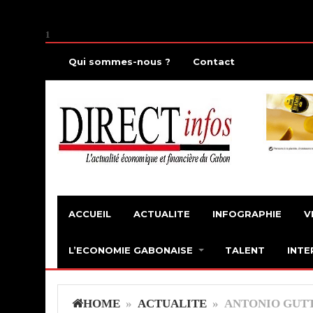
1
Qui sommes-nous ?
Contact
ACCUEIL
ACTUALITE
INFOGRAPHIE
V
L’ECONOMIE GABONAISE
TALENT
INTE
HOME
»
ACTUALITE
» ANTONIO GUTT