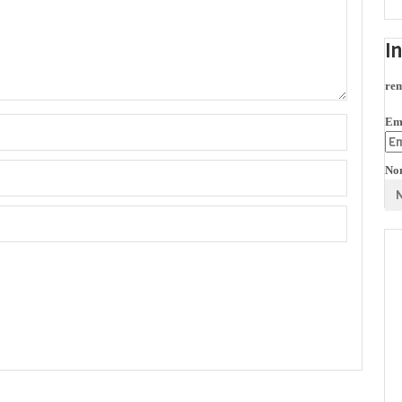
I
rem
Em
No