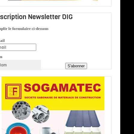
nscription Newsletter DIG
plir le formulaire ci-dessous
ail
m
S'abonner