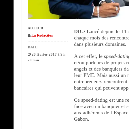
AUTEUR
DIG/
Lancé depuis le 14 
La Redaction
chaque mois des rencontres
dans plusieurs domaines.
DATE
20 février 2017 à 9 h
A cet effet, le s
peed-datin
20 min
et/ou porteurs de projets r
angels et des banquiers da
leur PME. Mais aussi un 
entrepreneurs rencontrent
bancaires qui peuvent appo
Ce speed-dating est une r
face avec un banquier et s
aux adhérents de l’Espace
Gabon.