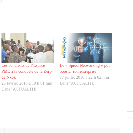
Les adhérents de l’Espace
Le « Speed Networking » pour
PME à la conquête de la Zerp
booster son entreprise
de Nkok
17 juillet 2016 à 22 h 02 min
25 février 2018 à 10 h 01 min
Dans "ACTUALITE"
Dans "ACTUALITE"