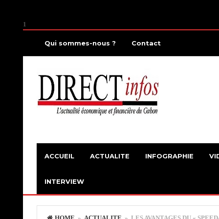
1
Qui sommes-nous ?
Contact
ACCUEIL
ACTUALITE
INFOGRAPHIE
VI
INTERVIEW
HOME
»
ACTUALITE
» LES AVANTAGES DU « SPEED