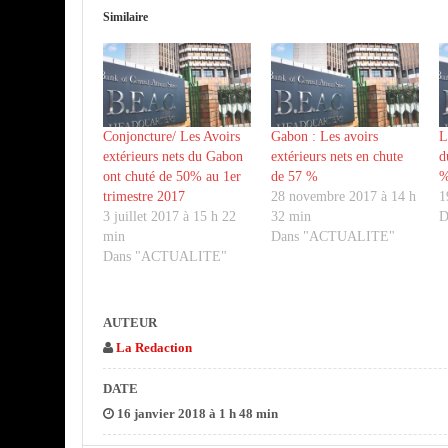
Similaire
Conjoncture/ Les Avoirs
Gabon : Les avoirs
L
extérieurs nets du Gabon
extérieurs nets en chute
d
ont chuté de 50% au 1er
de 57 %
%
trimestre 2017
28 novembre 2017 à 14 h
1
3 juillet 2017 à 15 h 22
32 min
D
min
Dans "ACTUALITE"
Dans "ACTUALITE"
AUTEUR
La Redaction
DATE
16 janvier 2018 à 1 h 48 min