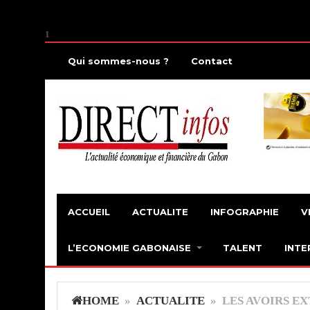
1
Qui sommes-nous ?
Contact
ACCUEIL
ACTUALITE
INFOGRAPHIE
V
L’ECONOMIE GABONAISE
TALENT
INTE
HOME
»
ACTUALITE
» LES AVOIRS EX