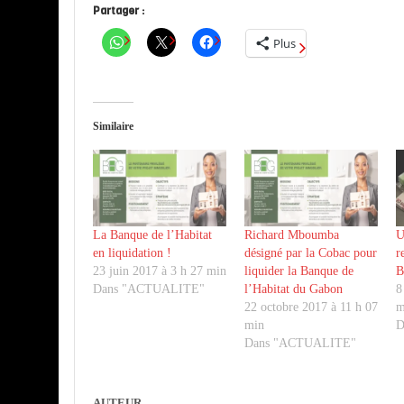
Partager :
Plus
Similaire
La Banque de l’Habitat
Richard Mboumba
U
en liquidation !
désigné par la Cobac pour
r
23 juin 2017 à 3 h 27 min
liquider la Banque de
B
Dans "ACTUALITE"
l’Habitat du Gabon
8
22 octobre 2017 à 11 h 07
m
min
D
Dans "ACTUALITE"
AUTEUR