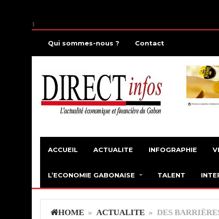
1
Qui sommes-nous ?
Contact
ACCUEIL
ACTUALITE
INFOGRAPHIE
V
L’ECONOMIE GABONAISE
TALENT
INTE
HOME
»
ACTUALITE
» DES BARRIÈRE