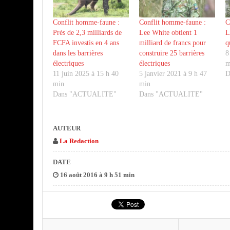
Conflit homme-faune :
Conflit homme-faune :
C
Près de 2,3 milliards de
Lee White obtient 1
L
FCFA investis en 4 ans
milliard de francs pour
q
dans les barrières
construire 25 barrières
8
électriques
électriques
m
11 juin 2025 à 15 h 40
5 janvier 2021 à 9 h 47
D
min
min
Dans "ACTUALITE"
Dans "ACTUALITE"
AUTEUR
La Redaction
DATE
16 août 2016 à 9 h 51 min