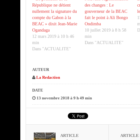
République ne détient
des changes : Le
c
nullement la signature du
gouverneur de la BEAC
l
compte du Gabon à la
fait le point à Ali Bongo
1
BEAC » dixit Jean-Marie
Ondimba
m
Ogandaga
10 juillet 2019 à 8 h 58
D
12 mars 2019 à 10 h 46
min
min
Dans "ACTUALITE"
Dans "ACTUALITE"
AUTEUR
La Redaction
DATE
13 novembre 2018 à 9 h 49 min
ARTICLE
ARTICLE 