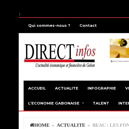
1
Qui sommes-nous ?
Contact
ACCUEIL
ACTUALITE
INFOGRAPHIE
V
L’ECONOMIE GABONAISE
TALENT
INTE
HOME
»
ACTUALITE
» BEAC : LES FO