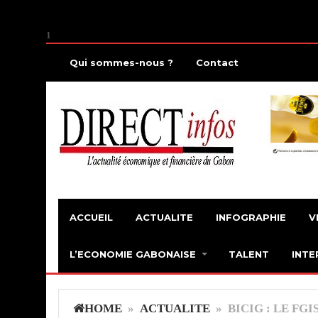
1
Qui sommes-nous ?
Contact
ACCUEIL
ACTUALITE
INFOGRAPHIE
V
L’ECONOMIE GABONAISE
TALENT
INTE
HOME
»
ACTUALITE
» BICIG : LE FGI