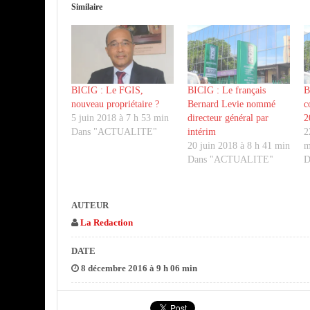
Similaire
BICIG : Le FGIS,
BICIG : Le français
B
nouveau propriétaire ?
Bernard Levie nommé
c
5 juin 2018 à 7 h 53 min
directeur général par
2
Dans "ACTUALITE"
intérim
2
20 juin 2018 à 8 h 41 min
m
Dans "ACTUALITE"
D
AUTEUR
La Redaction
DATE
8 décembre 2016 à 9 h 06 min