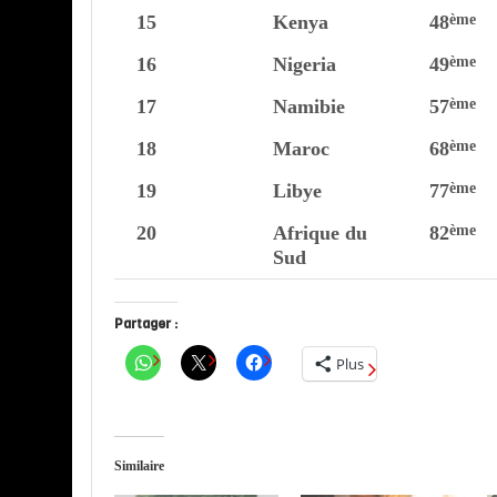
15
Kenya
48
ème
16
Nigeria
49
ème
17
Namibie
57
ème
18
Maroc
68
ème
19
Libye
77
ème
20
Afrique du
82
ème
Sud
Partager :
Plus
Similaire