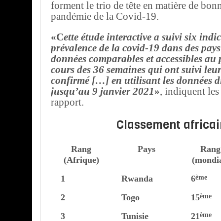
forment le trio de tête en matière de bon
pandémie de la Covid-19.
«C
ette étude interactive a suivi six indi
prévalence de la covid-19 dans des pays
données comparables et accessibles au 
cours des 36 semaines qui ont suivi leu
confirmé […] en utilisant les données d
jusqu’au 9 janvier 2021
»
, indiquent les
rapport.
Classement africai
Rang
Pays
Rang
(Afrique)
(mondia
1
Rwanda
6
ème
2
Togo
15
ème
3
Tunisie
21
ème