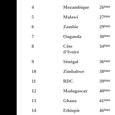
4
Mozambique
26
ème
5
Malawi
27
ème
6
Zambie
29
ème
7
Ouganda
30
ème
8
Côte
34
ème
d’Ivoire
9
Sénégal
36
ème
10
Zimbabwe
38
ème
11
RDC
39
ème
12
Madagascar
40
ème
13
Ghana
41
ème
14
Ethiopie
46
ème