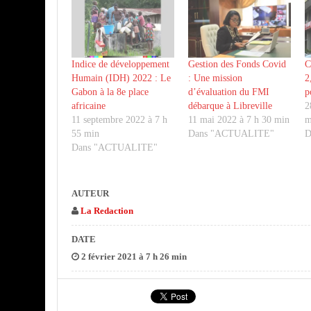
Indice de développement
Gestion des Fonds Covid
C
Humain (IDH) 2022 : Le
: Une mission
2
Gabon à la 8e place
d’évaluation du FMI
p
africaine
débarque à Libreville
2
11 septembre 2022 à 7 h
11 mai 2022 à 7 h 30 min
m
55 min
Dans "ACTUALITE"
D
Dans "ACTUALITE"
AUTEUR
La Redaction
DATE
2 février 2021 à 7 h 26 min