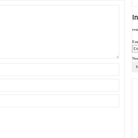
I
rem
Em
No