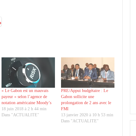
« Le Gabon est un mauvais
PRE/Appui budgétaire : Le
payeur » selon l’agence de
Gabon sollicite une
notation américaine Moody’s
prolongation de 2 ans avec le
18 juin 2018 à 2 h 44 min
FMI
Dans "ACTUALITE"
13 janvier 2020 à 10 h 53 min
Dans "ACTUALITE"