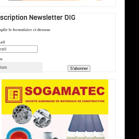
nscription Newsletter DIG
plir le formulaire ci-dessous
ail
m
S'abonner