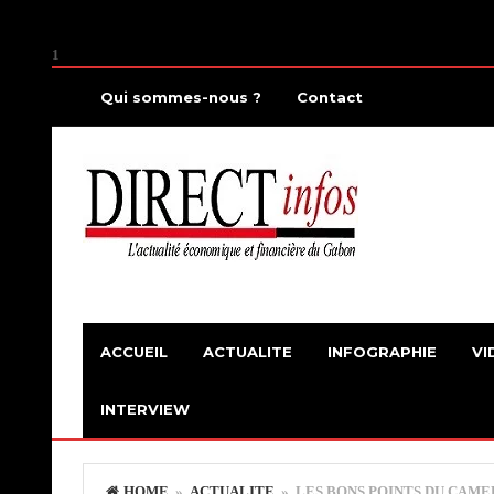
1
Qui sommes-nous ?
Contact
ACCUEIL
ACTUALITE
INFOGRAPHIE
VI
INTERVIEW
HOME
»
ACTUALITE
» LES BONS POINTS DU CAME