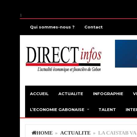
1
Qui sommes-nous ?
Contact
ACCUEIL
ACTUALITE
INFOGRAPHIE
V
L’ECONOMIE GABONAISE
TALENT
INTE
HOME
»
ACTUALITE
» LA CAISTAB VA