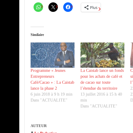
Plus
Similaire
Programme « Jeunes
La Caistab lance un fonds
C
Entrepreneurs
pour les achats de café et
s
Café/Cacao » : La Caistab
de cacao sur toute
l
lance la phase 2
l’étendue du territoire
2
6 juin 2018 à 9 h 19 min
13 juillet 2016 à 15 h 40
2
Dans "ACTUALITE"
min
D
Dans "ACTUALITE"
AUTEUR