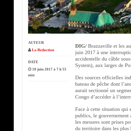
AUTEUR
DIG/
Brazzaville et les au
La Redaction
juin 2017 à une interrupti
accidentelle du câble sou
DATE
System), aux larges de Poi
18 juin 2017 à 7 h 55
min
Des sources officielles in
bateau de pêche dont l’anc
aurait sectionné un segme
Congo d’accéder à l’intern
Face à cette situation qui
publics, le gouvernement a
les mesures sont prises pou
du territoire dans les plus 