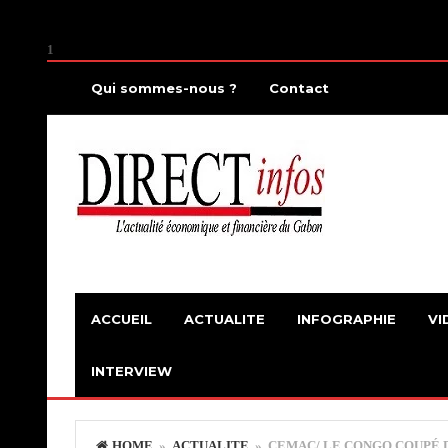
1
Qui sommes-nous ?
Contact
ACCUEIL
ACTUALITE
INFOGRAPHIE
VI
INTERVIEW
HOME
»
ACTUALITE
» CEMAC/ LE CONGO COUPÉ D