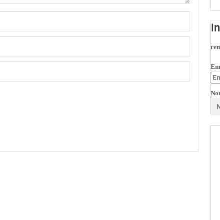
I
rem
Em
No