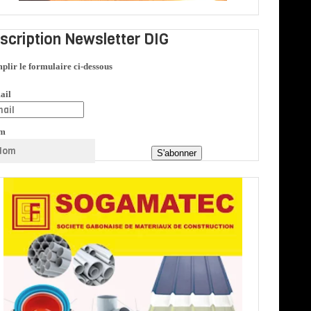
nscription Newsletter DIG
plir le formulaire ci-dessous
ail
m
S'abonner