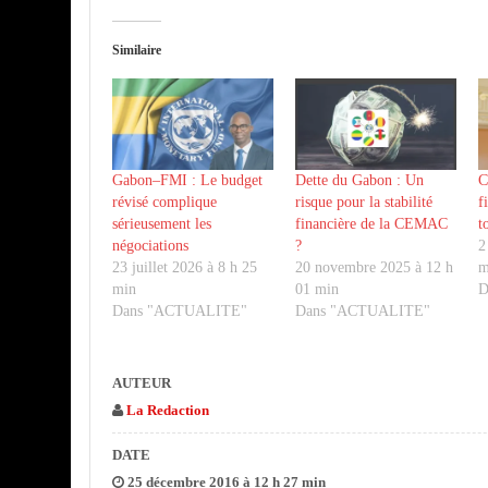
Similaire
Gabon–FMI : Le budget
Dette du Gabon : Un
C
révisé complique
risque pour la stabilité
f
sérieusement les
financière de la CEMAC
t
négociations
?
2
23 juillet 2026 à 8 h 25
20 novembre 2025 à 12 h
m
min
01 min
D
Dans "ACTUALITE"
Dans "ACTUALITE"
AUTEUR
La Redaction
DATE
25 décembre 2016 à 12 h 27 min