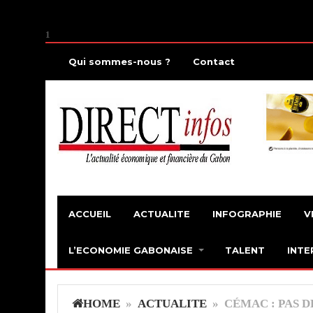
1
Qui sommes-nous ?
Contact
ACCUEIL
ACTUALITE
INFOGRAPHIE
V
L’ECONOMIE GABONAISE
TALENT
INTE
HOME
»
ACTUALITE
» CÉMAC : PAS 