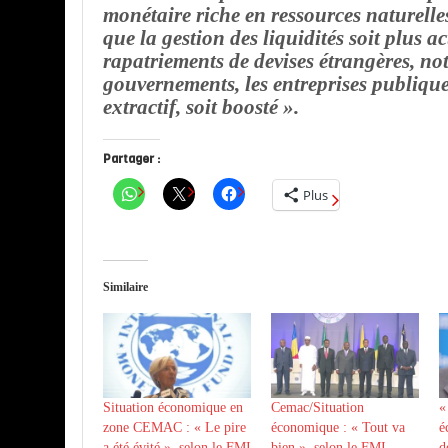
monétaire riche en ressources naturelle
que la gestion des liquidités soit plus ac
rapatriements de devises étrangères, n
gouvernements, les entreprises publiques
extractif, soit boosté ».
Partager :
Plus
Similaire
Situation économique en
Cemac/Situation
«
zone CEMAC : « Le pire
économique : « Tout va
é
a été évité », selon le FMI
bien », selon le FMI
d