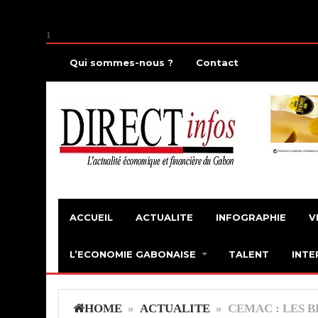
1
Qui sommes-nous ?
Contact
ACCUEIL
ACTUALITE
INFOGRAPHIE
V
L’ECONOMIE GABONAISE
TALENT
INTE
HOME
»
ACTUALITE
» CEMAC : LES B