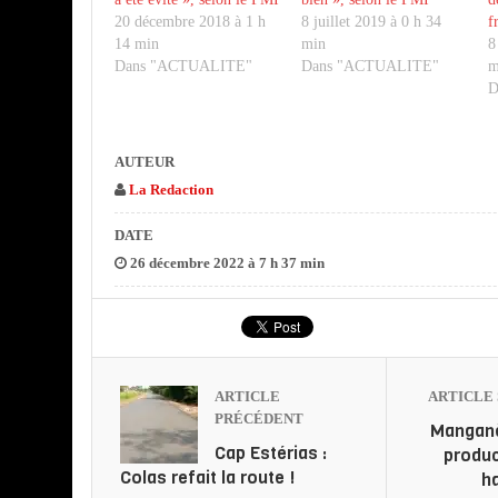
20 décembre 2018 à 1 h
8 juillet 2019 à 0 h 34
f
14 min
min
8
Dans "ACTUALITE"
Dans "ACTUALITE"
m
D
AUTEUR
La Redaction
DATE
26 décembre 2022 à 7 h 37 min
ARTICLE
ARTICLE 
PRÉCÉDENT
Manganè
Cap Estérias :
produc
Colas refait la route !
h