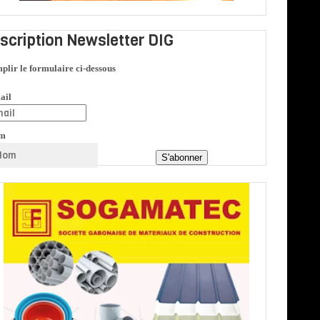
nscription Newsletter DIG
plir le formulaire ci-dessous
ail
m
S'abonner