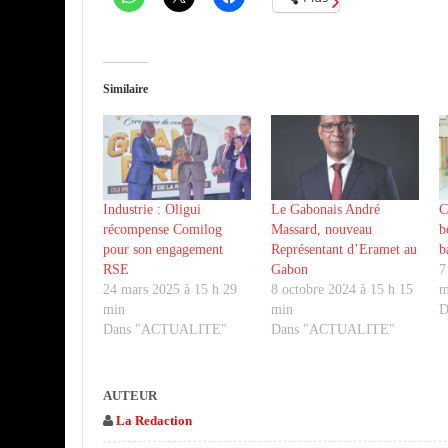
Similaire
Industrie : Oligui
Le Gabonais André
C
récompense Comilog
Massard, nouveau
b
pour son engagement
Représentant d’Eramet au
b
RSE
Gabon
7
24 mars 2025 à 15 h 29
8 octobre 2024 à 15 h 15
m
min
min
D
Dans "ACTUALITE"
Dans "ACTUALITE"
AUTEUR
La Redaction