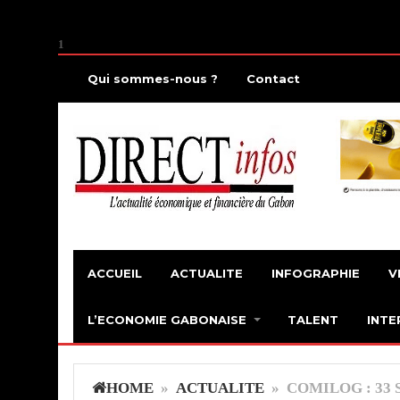
1
Qui sommes-nous ?
Contact
ACCUEIL
ACTUALITE
INFOGRAPHIE
V
L’ECONOMIE GABONAISE
TALENT
INTE
HOME
»
ACTUALITE
» COMILOG : 33 