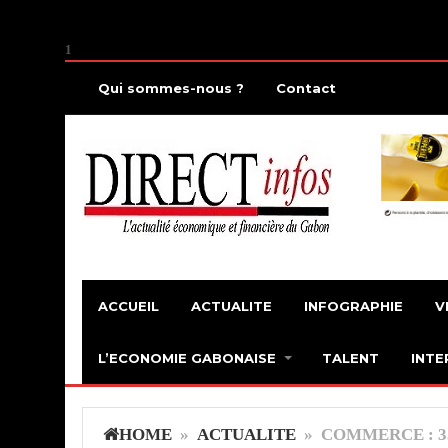
1
Qui sommes-nous ?
Contact
ACCUEIL
ACTUALITE
INFOGRAPHIE
V
L’ECONOMIE GABONAISE
TALENT
INTE
HOME
»
ACTUALITE
» COMMERCE : 3