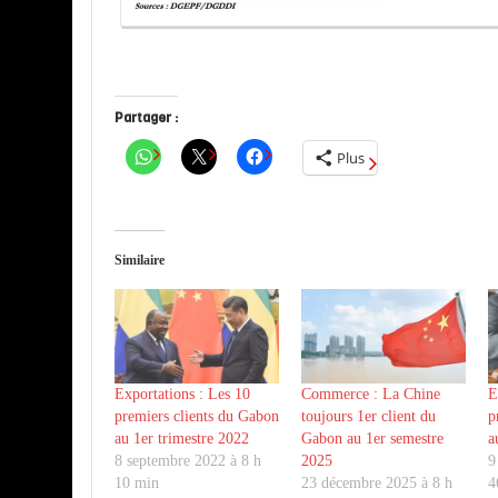
Partager :
Plus
Similaire
Exportations : Les 10
Commerce : La Chine
E
premiers clients du Gabon
toujours 1er client du
p
au 1er trimestre 2022
Gabon au 1er semestre
a
8 septembre 2022 à 8 h
2025
9
10 min
23 décembre 2025 à 8 h
4