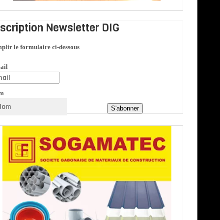
nscription Newsletter DIG
plir le formulaire ci-dessous
ail
m
S'abonner