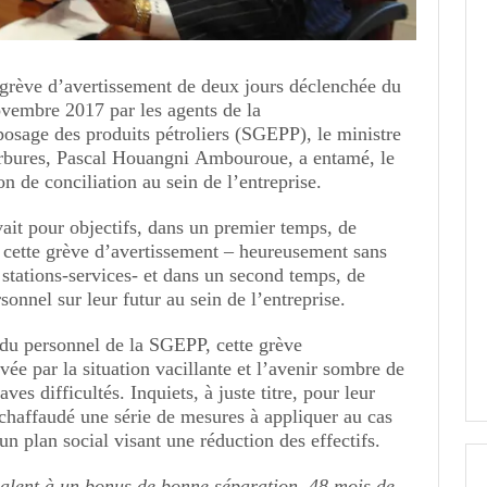
grève d’avertissement de deux jours déclenchée du
vembre 2017 par les agents de la
posage des produits pétroliers (SGEPP), le ministre
arbures, Pascal Houangni Ambouroue, a entamé, le
n de conciliation au sein de l’entreprise.
avait pour objectifs, dans un premier temps, de
 cette grève d’avertissement – heureusement sans
stations-services- et dans un second temps, de
sonnel sur leur futur au sein de l’entreprise.
 du personnel de la SGEPP, cette grève
vée par la situation vacillante et l’avenir sombre de
es difficultés. Inquiets, à juste titre, pour leur
échaffaudé une série de mesures à appliquer au cas
un plan social visant une réduction des effectifs.
valent à un bonus de bonne séparation, 48 mois de