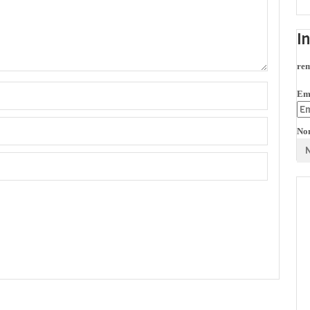
I
rem
Em
No