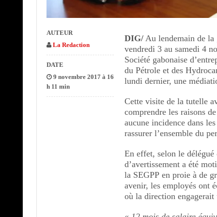
AUTEUR
DIG/
Au lendemain de la 
La Redaction
vendredi 3 au samedi 4 no
Société gabonaise d’entre
DATE
du Pétrole et des Hydroc
9 novembre 2017 à 16
lundi dernier, une médiatio
h 11 min
Cette visite de la tutelle 
comprendre les raisons de
aucune incidence dans les 
rassurer l’ensemble du per
En effet, selon le délégué
d’avertissement a été moti
la SEGPP en proie à de grav
avenir, les employés ont 
où la direction engagerait 
«
12 mois de salaire équi