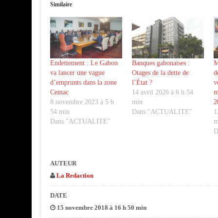
Similaire
Endettement : Le Gabon
Banques gabonaises :
M
va lancer une vague
Otages de la dette de
d
d’emprunts dans la zone
l’État ?
v
Cemac
14 avril 2026 à 6 h 54
m
8 novembre 2023 à 5 h
min
2
54 min
Dans "ACTUALITE"
1
Dans "ACTUALITE"
m
D
AUTEUR
La Redaction
DATE
15 novembre 2018 à 16 h 50 min