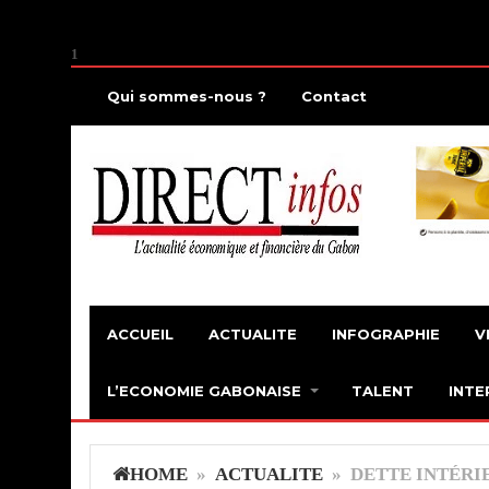
1
Qui sommes-nous ?
Contact
ACCUEIL
ACTUALITE
INFOGRAPHIE
V
L’ECONOMIE GABONAISE
TALENT
INTE
HOME
»
ACTUALITE
» DETTE INTÉRIE