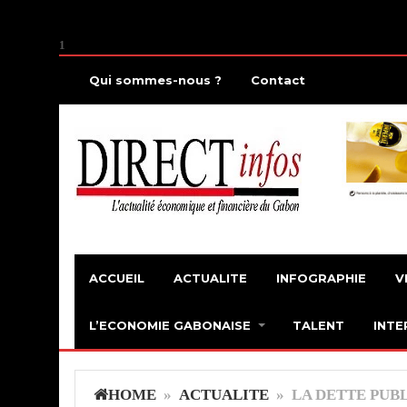
1
Qui sommes-nous ?
Contact
ACCUEIL
ACTUALITE
INFOGRAPHIE
V
L’ECONOMIE GABONAISE
TALENT
INTE
HOME
»
ACTUALITE
» LA DETTE PUB