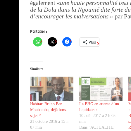
également
«
une haute personnalité issu
de la Dola dans la Ngounié dite forte de
d’encourager les malversations
» par Pa
Partager :
Plus
Similaire
Habitat: Bruno Ben
La BHG en attente d’un
M
Moubamba, déjà hors-
liquidateur
m
sujet ?
10 août 2017 à 2 h 03
B
21 octobre 2016 à 15 h
min
s
07 min
Dans "ACTUALITE"
R