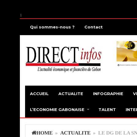
1
Qui sommes-nous ?
Contact
ACCUEIL
ACTUALITE
INFOGRAPHIE
V
L’ECONOMIE GABONAISE
TALENT
INTE
HOME
»
ACTUALITE
» LE DG DE LA S