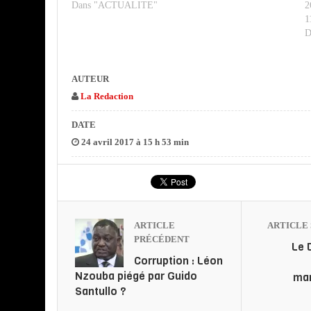
Dans "ACTUALITE"
2
1
D
AUTEUR
La Redaction
DATE
24 avril 2017 à 15 h 53 min
ARTICLE
ARTICLE 
PRÉCÉDENT
Le 
Corruption : Léon
Nzouba piégé par Guido
mar
Santullo ?