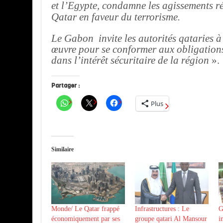
et l’Egypte, condamne les agissements r
Qatar en faveur du terrorisme.
Le Gabon invite les autorités qataries à
œuvre pour se conformer aux obligations
dans l’intérêt sécuritaire de la région
».
Partager :
Plus
Similaire
Monde/ Le Qatar frappé
Infrastructures : Le
G
économiquement par ses
groupe qatari Al Mansour
i