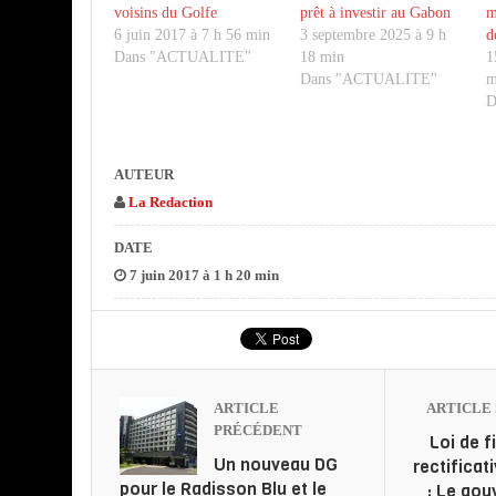
voisins du Golfe
prêt à investir au Gabon
m
6 juin 2017 à 7 h 56 min
3 septembre 2025 à 9 h
d
Dans "ACTUALITE"
18 min
1
Dans "ACTUALITE"
m
D
AUTEUR
La Redaction
DATE
7 juin 2017 à 1 h 20 min
ARTICLE
ARTICLE 
PRÉCÉDENT
Loi de 
Un nouveau DG
rectificat
pour le Radisson Blu et le
: Le go