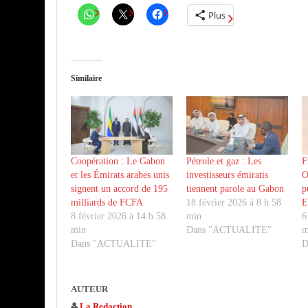
Plus
Similaire
Coopération : Le Gabon
Pétrole et gaz : Les
F
et les Émirats arabes unis
investisseurs émiratis
O
signent un accord de 195
tiennent parole au Gabon
p
milliards de FCFA
18 février 2026 à 8 h 58
E
8 février 2026 à 14 h 58
min
6
min
Dans "ACTUALITE"
m
Dans "ACTUALITE"
D
AUTEUR
La Redaction