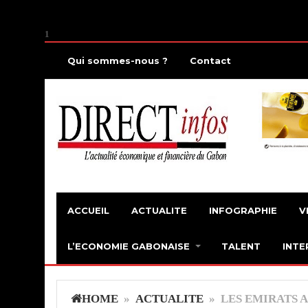
1
Qui sommes-nous ?
Contact
ACCUEIL
ACTUALITE
INFOGRAPHIE
V
L’ECONOMIE GABONAISE
TALENT
INTE
HOME
»
ACTUALITE
» LES EMIRATS A