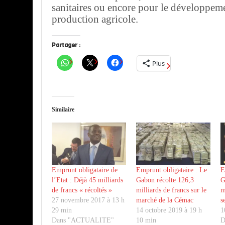
sanitaires ou encore pour le développeme
production agricole.
Partager :
Plus
Similaire
Emprunt obligataire de
Emprunt obligataire : Le
E
l’Etat : Déjà 45 milliards
Gabon récolte 126,3
G
de francs « récoltés »
milliards de francs sur le
m
27 novembre 2017 à 13 h
marché de la Cémac
s
29 min
14 octobre 2019 à 19 h
1
Dans "ACTUALITE"
10 min
D