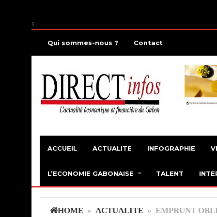
1
Qui sommes-nous ?
Contact
ACCUEIL
ACTUALITE
INFOGRAPHIE
V
L’ECONOMIE GABONAISE
TALENT
INTE
HOME
»
ACTUALITE
» EMPRUNT OBLI