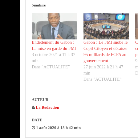
Similaire
Endettement du Gabon :
Gabon : Le FMI snobe le
C
La mise en garde du FMI
Copil Citoyen et décaisse
c
3 octobre 2021 à 11 h 37
95 milliards de FCFA au
p
min
gouvernement
9
Dans "ACTUALITE"
27 juin 2022 à 21 h 47
m
min
D
Dans "ACTUALITE"
AUTEUR
La Redaction
DATE
1 août 2020 à 18 h 42 min