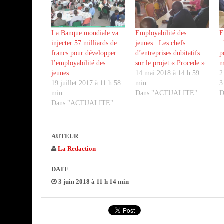
La Banque mondiale va
Employabilité des
E
injecter 57 milliards de
jeunes : Les chefs
:
francs pour développer
d’entreprises dubitatifs
p
l’employabilité des
sur le projet « Procede »
m
jeunes
14 mai 2018 à 14 h 59
2
19 juillet 2017 à 11 h 58
min
3
min
Dans "ACTUALITE"
D
Dans "ACTUALITE"
AUTEUR
La Redaction
DATE
3 juin 2018 à 11 h 14 min