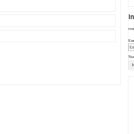
I
rem
Em
No