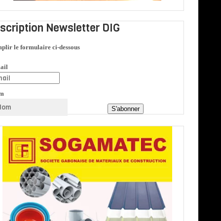
nscription Newsletter DIG
plir le formulaire ci-dessous
ail
m
S'abonner