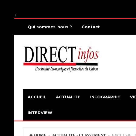
1
Qui sommes-nous ?
Contact
ACCUEIL
ACTUALITE
INFOGRAPHIE
VI
INTERVIEW
HOME
»
ACTUALITE
•
CLASSEMENT
» EXCLUSIF : 