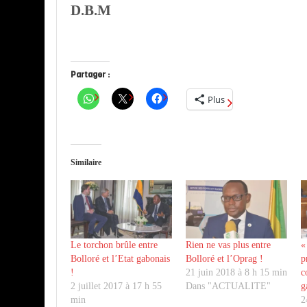
D.B.M
Partager :
Plus
Similaire
Le torchon brûle entre
Rien ne vas plus entre
«
Bolloré et l’Etat gabonais
Bolloré et l’Oprag !
p
!
21 juin 2018 à 8 h 15 min
c
2 juillet 2017 à 17 h 55
Dans "ACTUALITE"
g
min
2