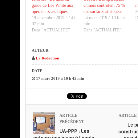
garde de Lee White aux
chinois contrôlent 75 %
i
opérateurs asiatiques
des surfaces attribuées
2
19 novembre 2019 à 14 h
24 mars 2019 à 10 h 25
D
07 min
min
Dans "ACTUALITE"
Dans "ACTUALITE"
AUTEUR
La Redaction
DATE
17 mars 2019 à 10 h 45 min
ARTICLE
ARTICLE 
PRÉCÉDENT
Le p
UA-PPP : Les
construc
acteurs impliqués à l’école