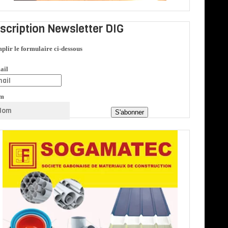
nscription Newsletter DIG
plir le formulaire ci-dessous
ail
m
S'abonner