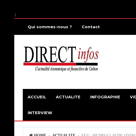
1
Qui sommes-nous ?
Contact
ACCUEIL
ACTUALITE
INFOGRAPHIE
VI
INTERVIEW
HOME
»
ACTUALITE
» FEG : HENRI-CLAUDE OYIM