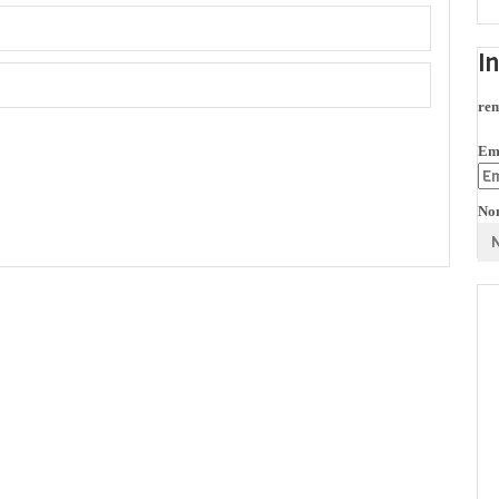
I
rem
Em
No