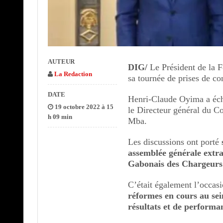
AUTEUR
DIG/
Le Président de la F
La Redaction
sa tournée de prises de co
DATE
Henri-Claude Oyima a éch
19 octobre 2022 à 15
le Directeur général du 
h 09 min
Mba.
Les discussions ont porté
assemblée générale extra
Gabonais des Chargeurs 
C’était également l’occas
réformes en cours au se
résultats et de perform