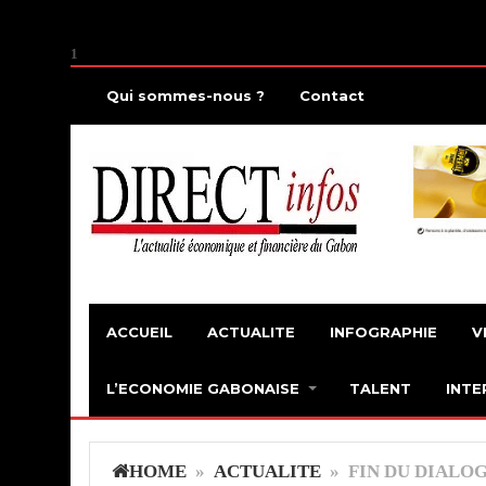
1
Qui sommes-nous ?
Contact
ACCUEIL
ACTUALITE
INFOGRAPHIE
V
L’ECONOMIE GABONAISE
TALENT
INTE
HOME
»
ACTUALITE
» FIN DU DIALOG