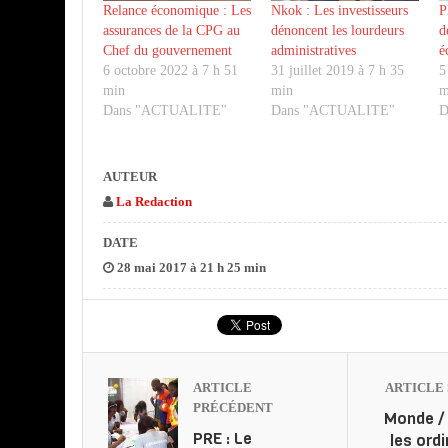
Relance économique : Les
Nkok : Les investisseurs
P
assurances de la CPG au
dénoncent les lourdeurs
d
Chef du gouvernement
administratives
é
6 octobre 2022 à 7 h 51
31 juillet 2019 à 7 h 35
5
min
min
m
Dans "ACTUALITE"
Dans "ACTUALITE"
D
AUTEUR
La Redaction
DATE
28 mai 2017 à 21 h 25 min
ARTICLE
ARTICLE 
PRÉCÉDENT
Monde / 
PRE : Le
les ord