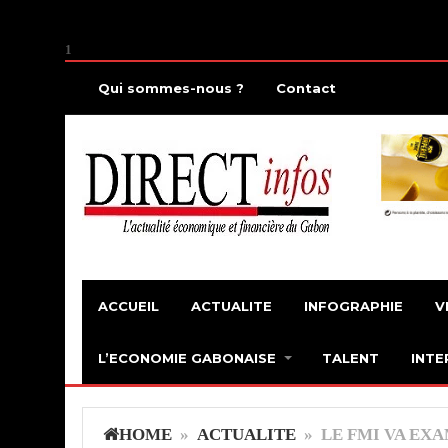
1
Qui sommes-nous ?
Contact
ACCUEIL
ACTUALITE
INFOGRAPHIE
V
L’ECONOMIE GABONAISE
TALENT
INTE
HOME
»
ACTUALITE
» LE FMI VA EXA