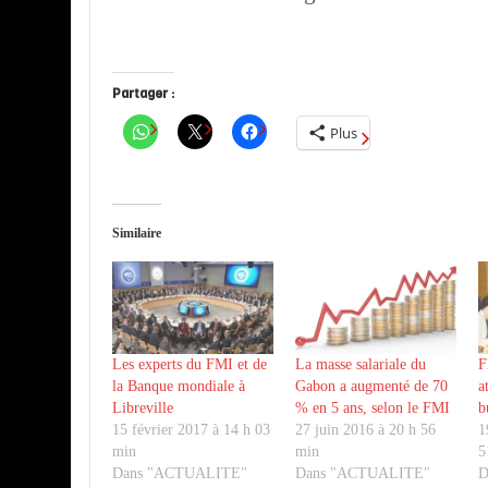
Partager :
Plus
Similaire
Les experts du FMI et de
La masse salariale du
F
la Banque mondiale à
Gabon a augmenté de 70
a
Libreville
% en 5 ans, selon le FMI
b
15 février 2017 à 14 h 03
27 juin 2016 à 20 h 56
1
min
min
5
Dans "ACTUALITE"
Dans "ACTUALITE"
D