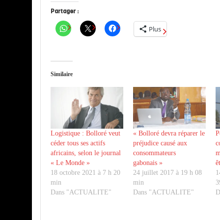
Partager :
Plus
Similaire
Logistique : Bolloré veut
« Bolloré devra réparer le
P
céder tous ses actifs
préjudice causé aux
c
africains, selon le journal
consommateurs
m
« Le Monde »
gabonais »
ê
18 octobre 2021 à 7 h 20
24 juillet 2017 à 19 h 08
1
min
min
3
Dans "ACTUALITE"
Dans "ACTUALITE"
D