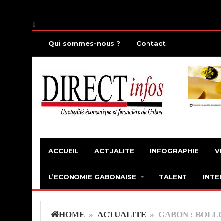
1
Qui sommes-nous ?
Contact
ACCUEIL
ACTUALITE
INFOGRAPHIE
V
L’ECONOMIE GABONAISE
TALENT
INTE
HOME
»
ACTUALITE
» GABON : BOLL