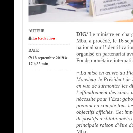
AUTEUR
DIG/
Le ministre en char
La Redaction
Mba, a procédé, le 16 sep
national sur l’identificati
DATE
organisé en partenariat av
18 septembre 2019 à
Fonds monétaire internati
17 h 35 min
« La mise en œuvre du Pl
Monsieur le Président de
en vue de surmonter les di
l’effondrement des cours 
nécessite pour l’Etat gab
prenant en compte tous le
objectifs affichés. Cet imp
dispositifs institutionnels
principale raison d’être d
Mba.