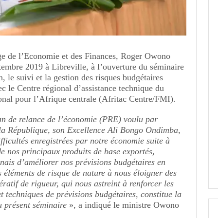
ge de l’Economie et des Finances, Roger Owono
tembre 2019 à Libreville, à l’ouverture du séminaire
on, le suivi et la gestion des risques budgétaires
ec le Centre régional d’assistance technique du
onal pour l’Afrique centrale (Afritac Centre/FMI).
an de relance de l’économie (PRE) voulu par
 la République, son Excellence Ali Bongo Ondimba,
fficultés enregistrées par notre économie suite à
de nos principaux produits de base exportés,
onais d’améliorer nos prévisions budgétaires en
s éléments de risque de nature à nous éloigner des
ératif de rigueur, qui nous astreint à renforcer les
 et techniques de prévisions budgétaires, constitue la
u présent séminaire
», a indiqué le ministre Owono