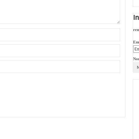
I
rem
Em
No