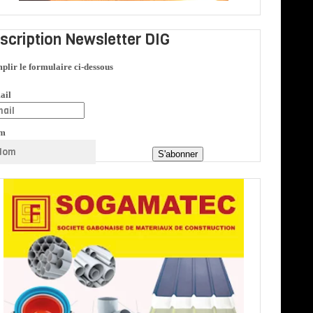
nscription Newsletter DIG
plir le formulaire ci-dessous
ail
m
S'abonner