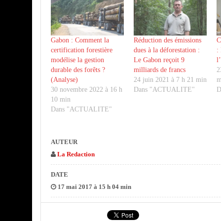
Gabon : Comment la
Réduction des émissions
C
certification forestière
dues à la déforestation :
:
modélise la gestion
Le Gabon reçoit 9
l
durable des forêts ?
milliards de francs
2
(Analyse)
24 juin 2021 à 7 h 21 min
m
30 novembre 2022 à 16 h
Dans "ACTUALITE"
D
10 min
Dans "ACTUALITE"
AUTEUR
La Redaction
DATE
17 mai 2017 à 15 h 04 min