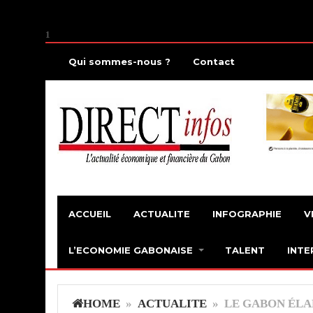
1
Qui sommes-nous ?
Contact
ACCUEIL
ACTUALITE
INFOGRAPHIE
V
L’ECONOMIE GABONAISE
TALENT
INTE
HOME
»
ACTUALITE
» LE GABON ÉLA