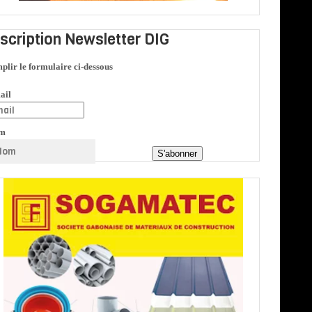
nscription Newsletter DIG
plir le formulaire ci-dessous
ail
m
S'abonner