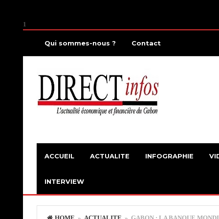
1
Qui sommes-nous ?
Contact
ACCUEIL
ACTUALITE
INFOGRAPHIE
VI
INTERVIEW
HOME
»
ACTUALITE
» GABON : LA BANQUE MOND