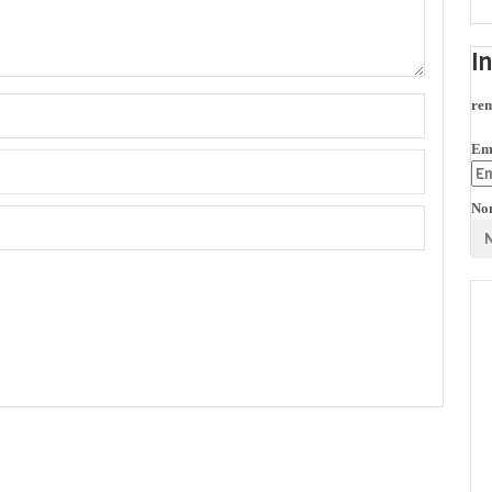
I
rem
Em
No