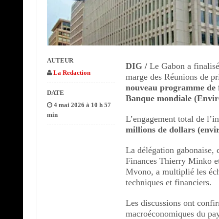
AUTEUR
DIG /
Le Gabon a finalis
La Redaction
marge des Réunions de pr
nouveau programme de fi
DATE
Banque mondiale (Envir
4 mai 2026 à 10 h 57
min
L’engagement total de l’in
millions de dollars (env
La délégation gabonaise, 
Finances Thierry Minko et 
Mvono, a multiplié les éc
techniques et financiers.
Les discussions ont confir
macroéconomiques du pa