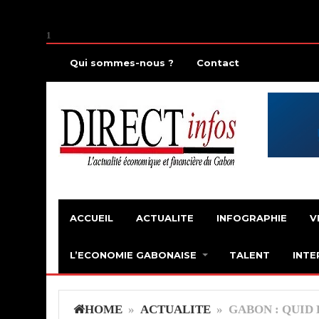
1
Qui sommes-nous ?
Contact
ACCUEIL
ACTUALITE
INFOGRAPHIE
V
L’ECONOMIE GABONAISE
TALENT
INTE
HOME
»
ACTUALITE
» GABON : QUID 