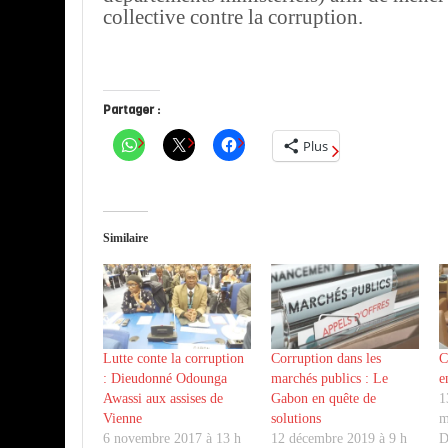
collective contre la corruption.
Partager :
Plus
Similaire
Lutte conte la corruption
Corruption dans les
C
: Dieudonné Odounga
marchés publics : Le
e
Awassi aux assises de
Gabon en quête de
1
Vienne
solutions
m
6 novembre 2017 à 13 h
12 décembre 2019 à 9 h
D