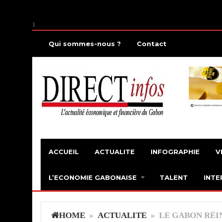
1
Qui sommes-nous ?
Contact
ACCUEIL
ACTUALITE
INFOGRAPHIE
V
L’ECONOMIE GABONAISE
TALENT
INTE
HOME
»
ACTUALITE
» LE GABON RÉI