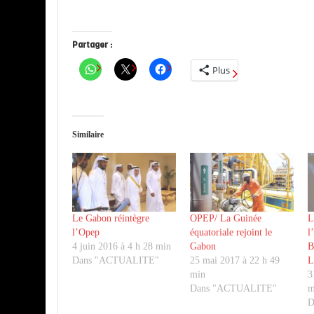
Partager :
Plus
Similaire
Le Gabon réintègre
OPEP/ La Guinée
L
l’Opep
équatoriale rejoint le
l
4 juin 2016 à 4 h 28 min
Gabon
B
Dans "ACTUALITE"
25 mai 2017 à 22 h 49
L
min
3
Dans "ACTUALITE"
m
D