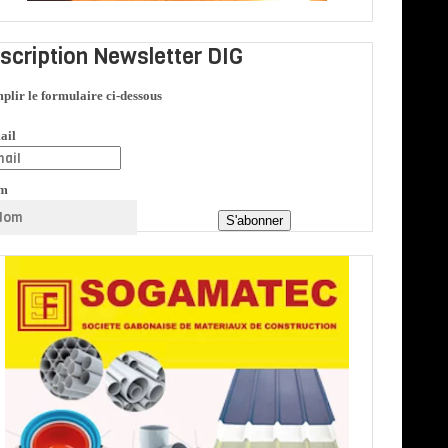
nscription Newsletter DIG
plir le formulaire ci-dessous
ail
m
S'abonner