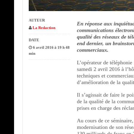
AUTEUR
En réponse aux inquiétude
La Redaction
communications électroniq
qualité des réseaux de té
DATE
end dernier, un brainstor
6 avril 2016 à 19 h 48
commerciaux.
min
L’opérateur de téléphonie
samedi 2 avril 2016 à l’hô
techniques et commerciaux
d’amélioration de la qualit
Il s’agissait de faire le po
de la qualité de la commun
prises en charge des récla
Au cours de ce séminaire, 
modernisation de son résea
130 milliards de franc en 