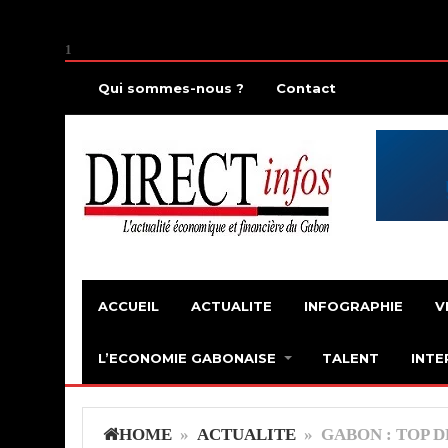
1
Qui sommes-nous ?
Contact
ACCUEIL
ACTUALITE
INFOGRAPHIE
V
L’ECONOMIE GABONAISE
TALENT
INTE
HOME
»
ACTUALITE
» GABON : TOP D