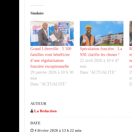
Similaire
Grand Libreville : 5 100
Spéculation foncière : La
R
familles vont bénéficier
SNI clarifie les choses !
m
d’une régularisation
22 avril 2026 à 10 h 47
n
foncière exceptionnelle
min
c
29 janvier 2026 à 10 h 30
Dans "ACTUALITE"
2
min
m
Dans "ACTUALITE"
D
AUTEUR
La Redaction
DATE
4 février 2026 à 13 h 22 min