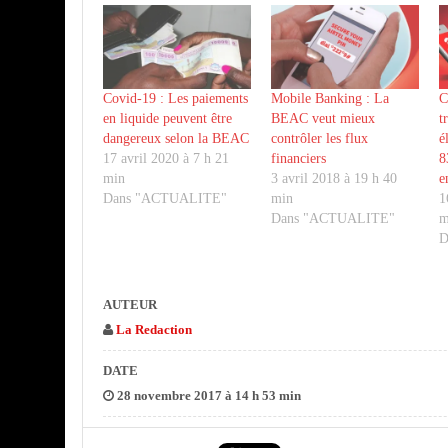
Covid-19 : Les paiements
Mobile Banking : La
C
en liquide peuvent être
BEAC veut mieux
t
dangereux selon la BEAC
contrôler les flux
é
17 avril 2020 à 7 h 21
financiers
8
min
3 avril 2018 à 19 h 40
e
Dans "ACTUALITE"
min
1
Dans "ACTUALITE"
m
D
AUTEUR
La Redaction
DATE
28 novembre 2017 à 14 h 53 min