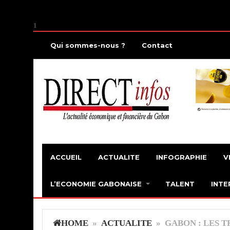
1
Qui sommes-nous ?
Contact
ACCUEIL
ACTUALITE
INFOGRAPHIE
V
L’ECONOMIE GABONAISE
TALENT
INTE
HOME
»
ACTUALITE
» GABON : LES 