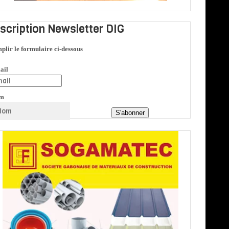
nscription Newsletter DIG
plir le formulaire ci-dessous
ail
m
S'abonner